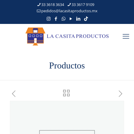
33 3618 3634
33 3617 9109
pedidos@lacasitaproductos.mx
Productos