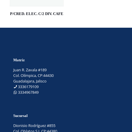
P/CRED. ELEC. C/2 DIV. CAFE
Matríz
Juan R. Zavala #189
Col. Olímpica, CP:44430
Guadalajara, Jalisco
3336179109
3334967849
Sucursal
Dionisio Rodríguez #855
Col. Oblatos S.L.CP:44380