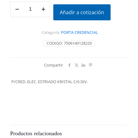
P/CRED.
ELEC.
Añadir a cotización
ESTRIADO
KRISTAL
C/6
Categoría:
PORTA CREDENCIAL
DIV.
cantidad
CODIGO:
7506140128220
Compartir
P/CRED. ELEC. ESTRIADO KRISTAL C/6 DIV.
Productos relacionados