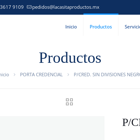
 3617 9109
pedidos@lacasitaproductos.mx
Inicio
Productos
Servici
Productos
nicio
PORTA CREDENCIAL
P/CRED. SIN DIVISIONES NEG
P/C