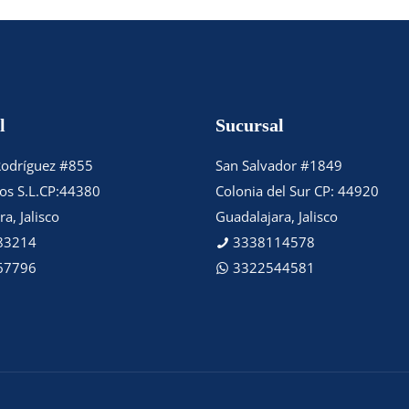
l
Sucursal
Rodríguez #855
San Salvador #1849
tos S.L.CP:44380
Colonia del Sur CP: 44920
a, Jalisco
Guadalajara, Jalisco
83214
3338114578
67796
3322544581