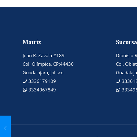
Matríz
Sucursa
Juan R. Zavala #189
Dionisio 
Col. Olímpica, CP:44430
Col. Obla
Guadalajara, Jalisco
Guadalajar
3336179109
33361
3334967849
33349