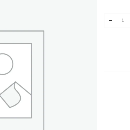
P/CRED.
SIN
DIVISIONES
NEGRO
cantidad