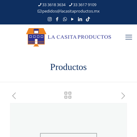
33 3618 3634
33 3617 9109
pedidos@lacasitaproductos.mx
Productos