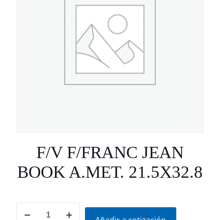
F/V F/FRANC JEAN
BOOK A.MET. 21.5X32.8
F/V
F/FRANC