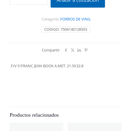
Añadir a cotización
JEAN
BOOK
A.MET.
Categoría:
FORROS DE VINIL
21.5X32.8
cantidad
CODIGO:
7506140128503
Compartir
F/V F/FRANC JEAN BOOK A.MET. 21.5X32.8
Productos relacionados