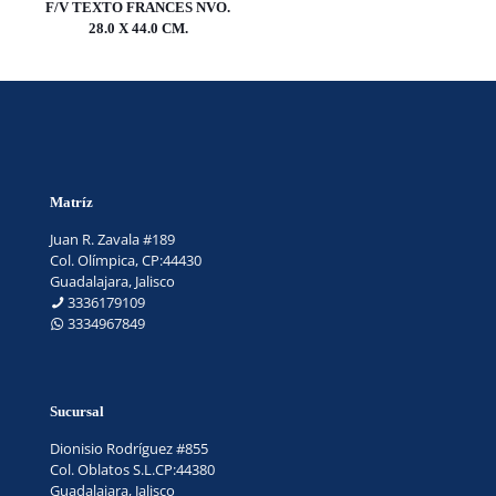
F/V TEXTO FRANCES NVO.
28.0 X 44.0 CM.
Matríz
Juan R. Zavala #189
Col. Olímpica, CP:44430
Guadalajara, Jalisco
3336179109
3334967849
Sucursal
Dionisio Rodríguez #855
Col. Oblatos S.L.CP:44380
Guadalajara, Jalisco