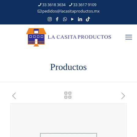
33 3618 3634
33 3617 9109
pedidos@lacasitaproductos.mx
Productos