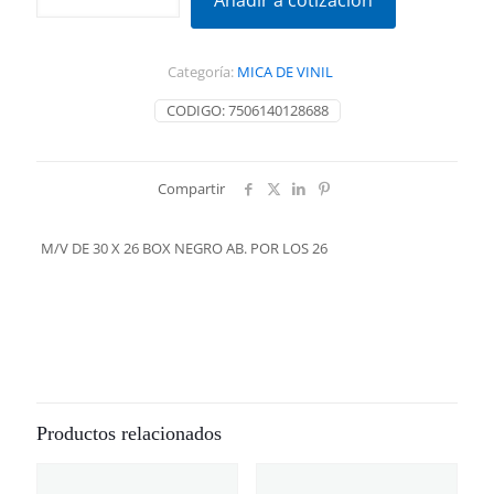
Añadir a cotización
30
X
26
Categoría:
MICA DE VINIL
BOX
NEGRO
CODIGO:
7506140128688
AB.
POR
LOS
26
Compartir
cantidad
M/V DE 30 X 26 BOX NEGRO AB. POR LOS 26
Productos relacionados