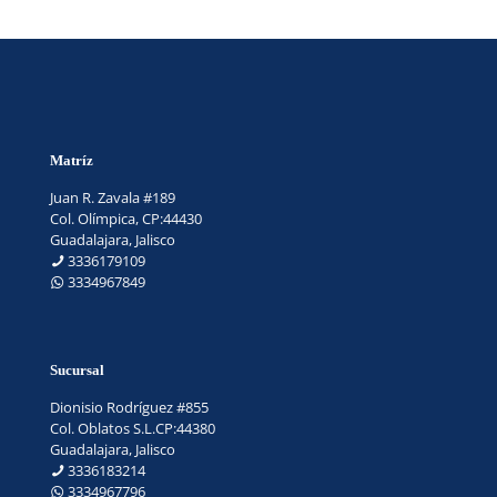
Matríz
Juan R. Zavala #189
Col. Olímpica, CP:44430
Guadalajara, Jalisco
3336179109
3334967849
Sucursal
Dionisio Rodríguez #855
Col. Oblatos S.L.CP:44380
Guadalajara, Jalisco
3336183214
3334967796