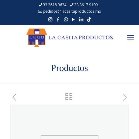
33 3618 3634
33 3617 9109
pedidos@lacasitaproductos.mx
Productos