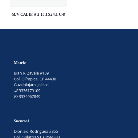
M/V CALIF. # 2 15.1X24.1 C-8
Matríz
Juan R. Zavala #189
Col. Olímpica, CP:44430
Guadalajara, Jalisco
3336179109
3334967849
Sucursal
Dionisio Rodríguez #855
Col. Oblatos S.L.CP:44380