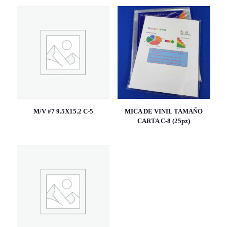
M/V #7 9.5X15.2 C-5
MICA DE VINIL TAMAÑO
CARTA C-8 (25pz)