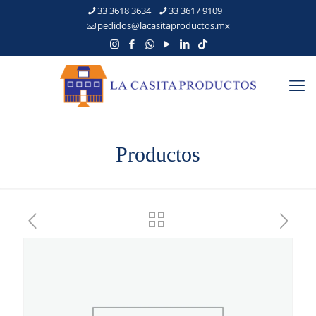
33 3618 3634
33 3617 9109
pedidos@lacasitaproductos.mx
Productos