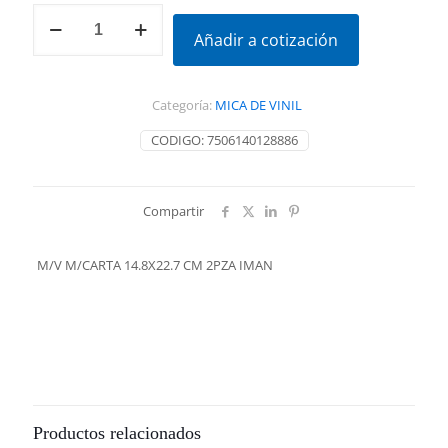
M/V
M/CARTA
Añadir a cotización
14.8X22.7
CM
2PZA
Categoría:
MICA DE VINIL
IMAN
cantidad
CODIGO:
7506140128886
Compartir
M/V M/CARTA 14.8X22.7 CM 2PZA IMAN
Productos relacionados