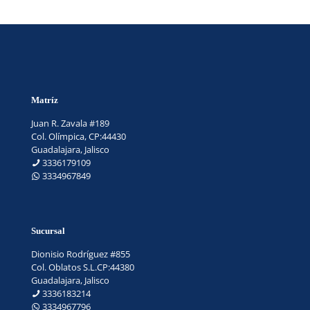
Matríz
Juan R. Zavala #189
Col. Olímpica, CP:44430
Guadalajara, Jalisco
3336179109
3334967849
Sucursal
Dionisio Rodríguez #855
Col. Oblatos S.L.CP:44380
Guadalajara, Jalisco
3336183214
3334967796