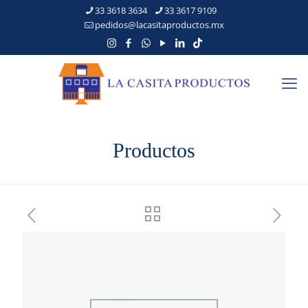
33 3618 3634
33 3617 9109
pedidos@lacasitaproductos.mx
Productos