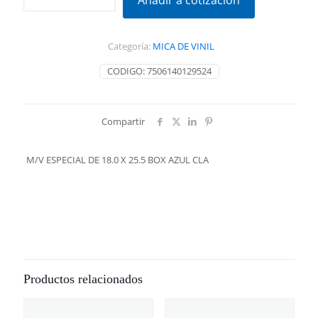
Añadir a cotización
DE
18.0
X
Categoría:
MICA DE VINIL
25.5
BOX
CODIGO:
7506140129524
AZUL
CLA
cantidad
Compartir
M/V ESPECIAL DE 18.0 X 25.5 BOX AZUL CLA
Productos relacionados