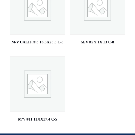
M/V CALIF. # 3 16.5X25.5 C-5
M/V #5 9.1X 13 C-8
M/V #11 11.8X17.4 C-5