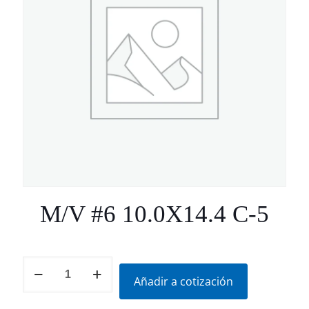
M/V #6 10.0X14.4 C-5
M/V
#6
Añadir a cotización
10.0X14.4
C-