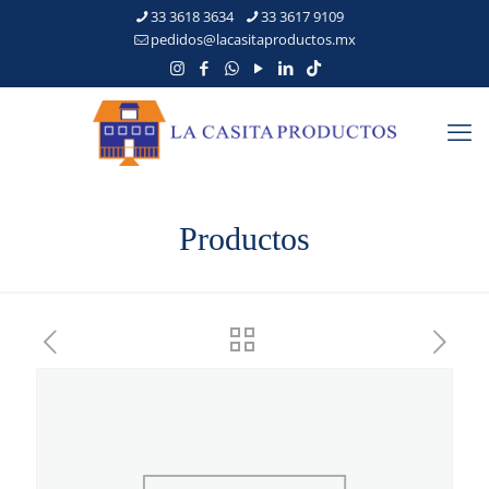
33 3618 3634
33 3617 9109
pedidos@lacasitaproductos.mx
Productos