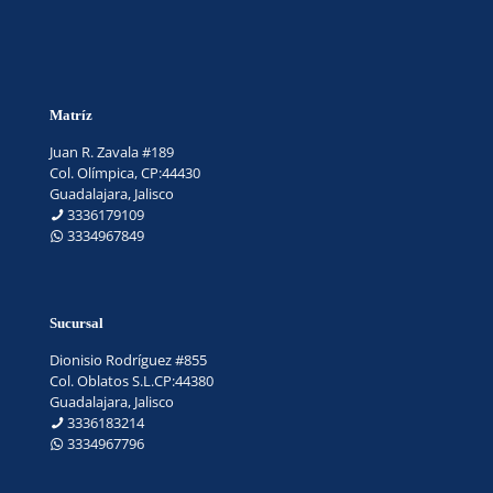
Matríz
Juan R. Zavala #189
Col. Olímpica, CP:44430
Guadalajara, Jalisco
3336179109
3334967849
Sucursal
Dionisio Rodríguez #855
Col. Oblatos S.L.CP:44380
Guadalajara, Jalisco
3336183214
3334967796