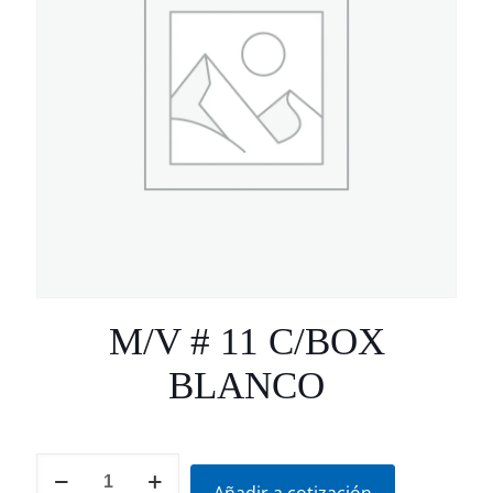
M/V # 11 C/BOX
BLANCO
M/V
#