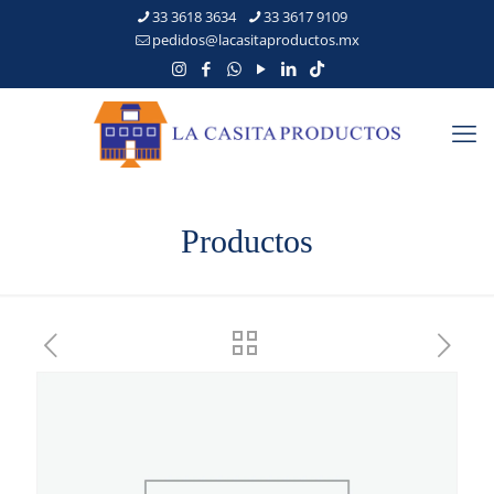
33 3618 3634
33 3617 9109
pedidos@lacasitaproductos.mx
Productos