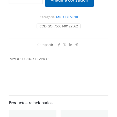
Añadir a cotización
11
C/BOX
BLANCO
Categoría:
MICA DE VINIL
cantidad
CODIGO:
7506140129562
Compartir
M/V # 11 C/BOX BLANCO
Productos relacionados