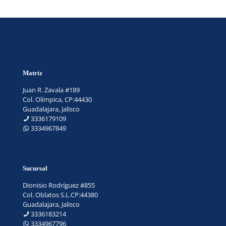
Matríz
Juan R. Zavala #189
Col. Olímpica, CP:44430
Guadalajara, Jalisco
3336179109
3334967849
Sucursal
Dionisio Rodríguez #855
Col. Oblatos S.L.CP:44380
Guadalajara, Jalisco
3336183214
3334967796