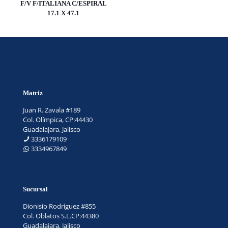
F/V F/ITALIANA C/ESPIRAL
17.1 X 47.1
Matríz
Juan R. Zavala #189
Col. Olímpica, CP:44430
Guadalajara, Jalisco
3336179109
3334967849
Sucursal
Dionisio Rodríguez #855
Col. Oblatos S.L.CP:44380
Guadalajara, Jalisco