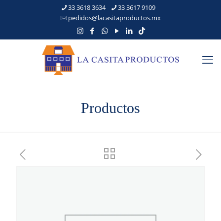
33 3618 3634
33 3617 9109
pedidos@lacasitaproductos.mx
Productos