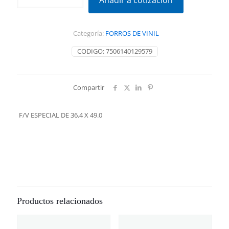
Añadir a cotización
DE
36.4
X
Categoría:
FORROS DE VINIL
49.0
cantidad
CODIGO:
7506140129579
Compartir
F/V ESPECIAL DE 36.4 X 49.0
Productos relacionados