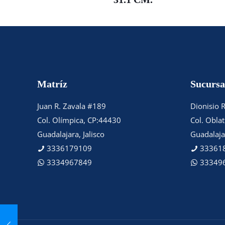
Matríz
Sucursa
Juan R. Zavala #189
Dionisio 
Col. Olímpica, CP:44430
Col. Obla
Guadalajara, Jalisco
Guadalajar
3336179109
33361
3334967849
33349