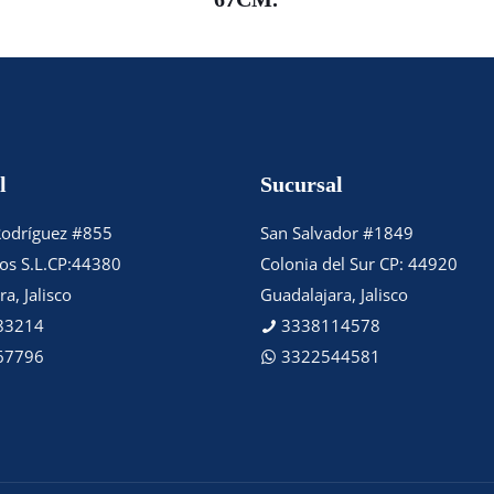
l
Sucursal
Rodríguez #855
San Salvador #1849
tos S.L.CP:44380
Colonia del Sur CP: 44920
a, Jalisco
Guadalajara, Jalisco
83214
3338114578
67796
3322544581