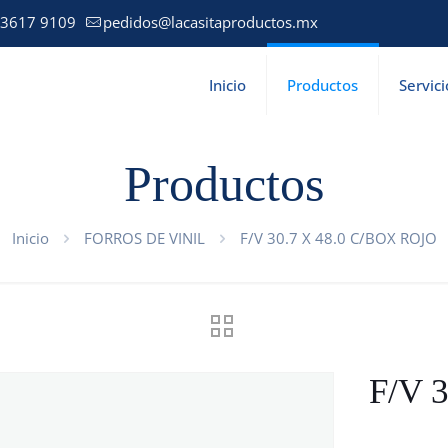
 3617 9109
pedidos@lacasitaproductos.mx
Inicio
Productos
Servici
Productos
Inicio
FORROS DE VINIL
F/V 30.7 X 48.0 C/BOX ROJO
F/V 