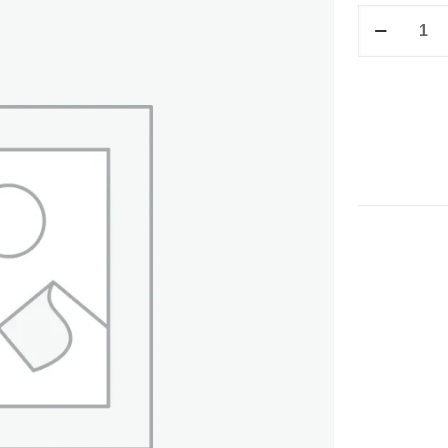
F/V
30.7
X
48.0
C/BOX
ROJO
cantidad