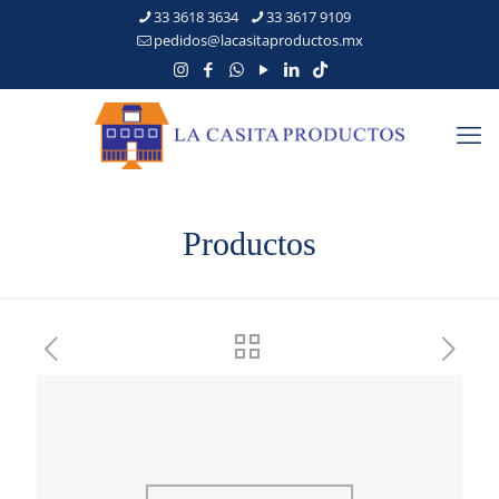
33 3618 3634
33 3617 9109
pedidos@lacasitaproductos.mx
Productos