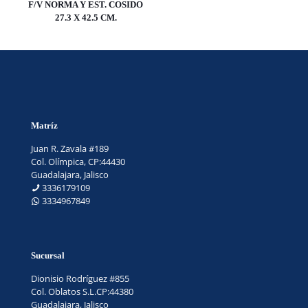
F/V NORMA Y EST. COSIDO
27.3 X 42.5 CM.
Matríz
Juan R. Zavala #189
Col. Olímpica, CP:44430
Guadalajara, Jalisco
3336179109
3334967849
Sucursal
Dionisio Rodríguez #855
Col. Oblatos S.L.CP:44380
Guadalajara, Jalisco