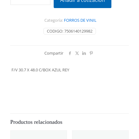
Añadir a cotización
X
48.0
C/BOX
Categoría:
FORROS DE VINIL
AZUL
REY
CODIGO:
7506140129982
cantidad
Compartir
F/V 30.7 X 48.0 C/BOX AZUL REY
Productos relacionados