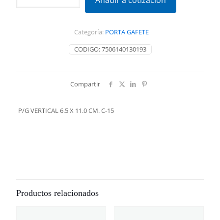
Añadir a cotización
6.5
X
11.0
Categoría:
PORTA GAFETE
CM.
C-
CODIGO:
7506140130193
15
cantidad
Compartir
P/G VERTICAL 6.5 X 11.0 CM. C-15
Productos relacionados