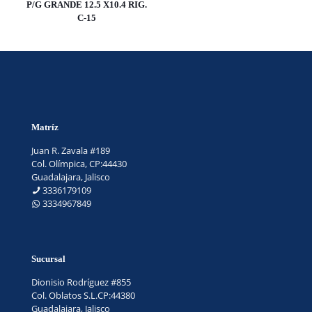
P/G GRANDE 12.5 X10.4 RIG.
C-15
Matríz
Juan R. Zavala #189
Col. Olímpica, CP:44430
Guadalajara, Jalisco
3336179109
3334967849
Sucursal
Dionisio Rodríguez #855
Col. Oblatos S.L.CP:44380
Guadalajara, Jalisco