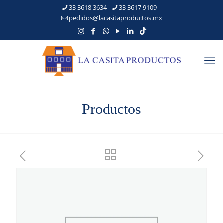
33 3618 3634
33 3617 9109
pedidos@lacasitaproductos.mx
Productos