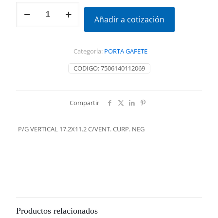
P/G
VERTICAL
Añadir a cotización
17.2X11.2
C/VENT.
CURP.
Categoría:
PORTA GAFETE
NEG
cantidad
CODIGO:
7506140112069
Compartir
P/G VERTICAL 17.2X11.2 C/VENT. CURP. NEG
Productos relacionados