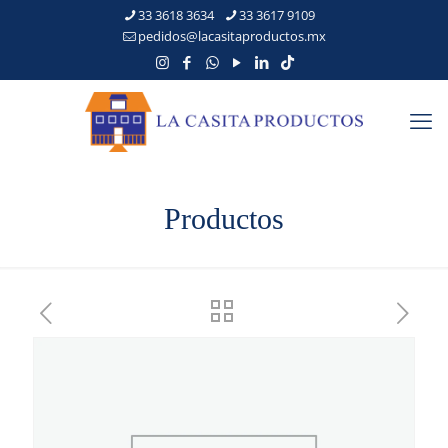
33 3618 3634
33 3617 9109
pedidos@lacasitaproductos.mx
Productos