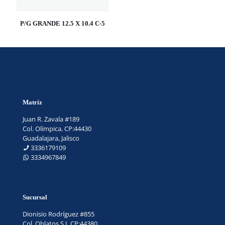
P/G GRANDE 12.5 X 10.4 C-5
Matríz
Juan R. Zavala #189
Col. Olímpica, CP:44430
Guadalajara, Jalisco
3336179109
3334967849
Sucursal
Dionisio Rodríguez #855
Col. Oblatos S.L.CP:44380