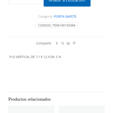
Añadir a cotización
DE
7.1
X
Categoría:
PORTA GAFETE
12.1CM.
C-
CODIGO:
7506140130384
8
cantidad
Compartir
P/G VERTICAL DE 7.1 X 12.1CM. C-8
Productos relacionados