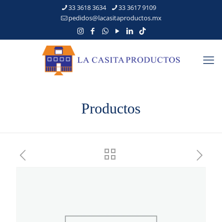
33 3618 3634
33 3617 9109
pedidos@lacasitaproductos.mx
Productos