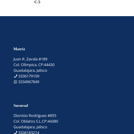
C-5
Matríz
Juan R. Zavala #189
Col. Olímpica, CP:44430
Guadalajara, Jalisco
3336179109
3334967849
Sucursal
Dionisio Rodríguez #855
Col. Oblatos S.L.CP:44380
Guadalajara, Jalisco
3336183214