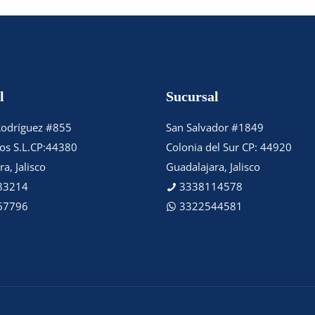
l
Sucursal
Rodríguez #855
San Salvador #1849
tos S.L.CP:44380
Colonia del Sur CP: 44920
a, Jalisco
Guadalajara, Jalisco
83214
3338114578
67796
3322544581