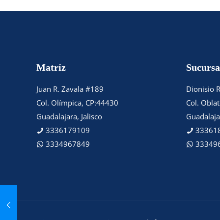
Matríz
Sucursa
Juan R. Zavala #189
Dionisio 
Col. Olímpica, CP:44430
Col. Obla
Guadalajara, Jalisco
Guadalajar
3336179109
33361
3334967849
33349