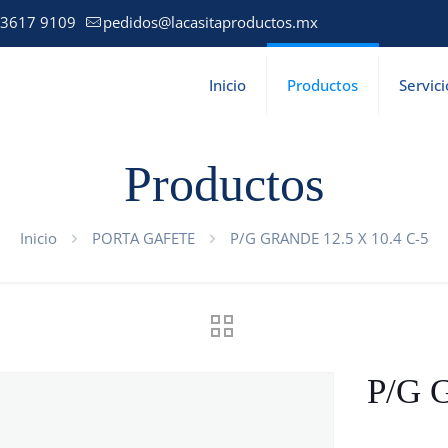
 3617 9109
pedidos@lacasitaproductos.mx
Inicio
Productos
Servici
Productos
Inicio
PORTA GAFETE
P/G GRANDE 12.5 X 10.4 C-5
P/G 