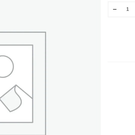
P/G
GRANDE
12.5
X
10.4
C-
5
cantidad