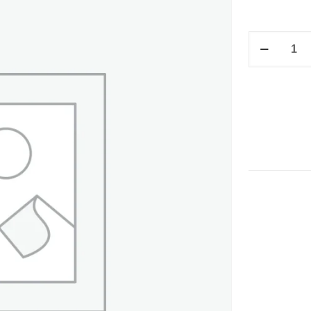
M/V
T/CARTA
C/PESTAÑA
DE
1.5
C/BOX
ROJO
cantidad