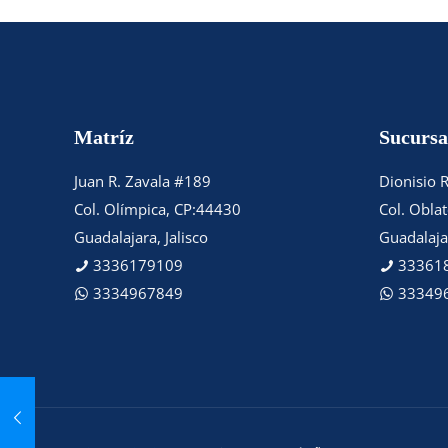
Matríz
Sucursa
Juan R. Zavala #189
Dionisio 
Col. Olímpica, CP:44430
Col. Obla
Guadalajara, Jalisco
Guadalajar
3336179109
33361
3334967849
33349