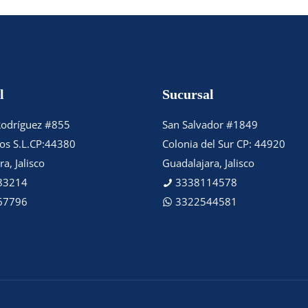
l
Sucursal
Rodríguez #855
San Salvador #1849
tos S.L.CP:44380
Colonia del Sur CP: 44920
a, Jalisco
Guadalajara, Jalisco
83214
3338114578
67796
3322544581