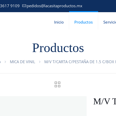
 3617 9109
pedidos@lacasitaproductos.mx
Inicio
Productos
Servici
Productos
o
MICA DE VINIL
M/V T/CARTA C/PESTAÑA DE 1.5 C/BOX
M/V 