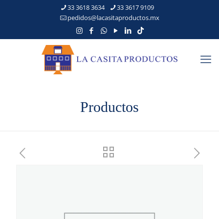
33 3618 3634
33 3617 9109
pedidos@lacasitaproductos.mx
Productos