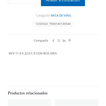
Añadir a cotización
X
22.0
C-
Categoría:
MICA DE VINIL
5
CON
CODIGO:
7506140130544
BOX
GRIS
cantidad
Compartir
M/V 11.0 X 22.0 C-5 CON BOX GRIS
Productos relacionados