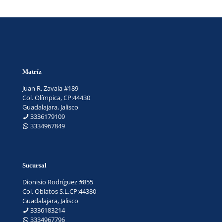
Matríz
Juan R. Zavala #189
Col. Olímpica, CP:44430
Guadalajara, Jalisco
3336179109
3334967849
Sucursal
Dionisio Rodríguez #855
Col. Oblatos S.L.CP:44380
Guadalajara, Jalisco
3336183214
3334967796