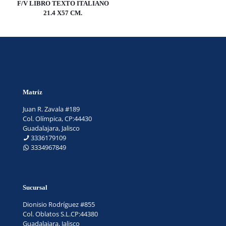
F/V LIBRO TEXTO ITALIANO
21.4 X57 CM.
Matríz
Juan R. Zavala #189
Col. Olímpica, CP:44430
Guadalajara, Jalisco
3336179109
3334967849
Sucursal
Dionisio Rodríguez #855
Col. Oblatos S.L.CP:44380
Guadalajara, Jalisco