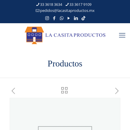
33 3618 3634
33 3617 9109
pedidos@lacasitaproductos.mx
Productos