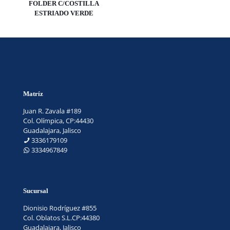
FOLDER C/COSTILLA
ESTRIADO VERDE
Matríz
Juan R. Zavala #189
Col. Olímpica, CP:44430
Guadalajara, Jalisco
3336179109
3334967849
Sucursal
Dionisio Rodríguez #855
Col. Oblatos S.L.CP:44380
Guadalajara, Jalisco