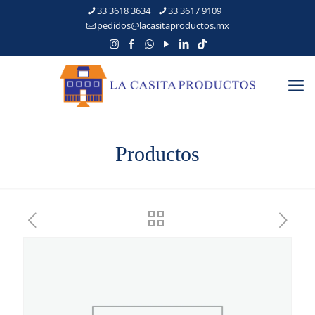
33 3618 3634
33 3617 9109
pedidos@lacasitaproductos.mx
Productos