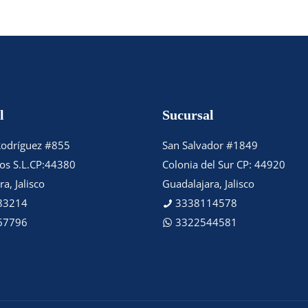
l
Sucursal
Rodríguez #855
San Salvador #1849
tos S.L.CP:44380
Colonia del Sur CP: 44920
a, Jalisco
Guadalajara, Jalisco
83214
3338114578
67796
3322544581