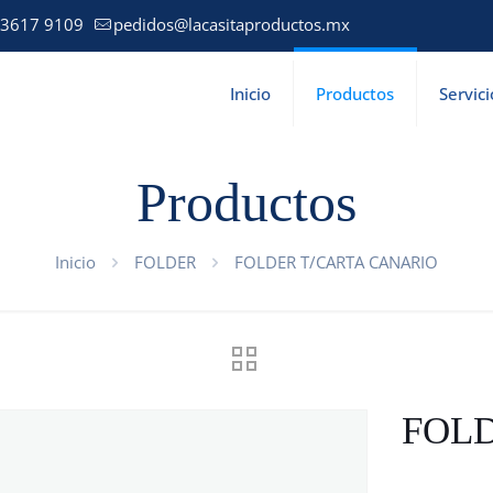
 3617 9109
pedidos@lacasitaproductos.mx
Inicio
Productos
Servici
Productos
Inicio
FOLDER
FOLDER T/CARTA CANARIO
FOLD