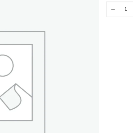
FOLDER
T/CARTA
CANARIO
cantidad