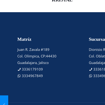
Matríz
Sucursa
Juan R. Zavala #189
Dionisio 
Col. Olímpica, CP:44430
Col. Obla
Guadalajara, Jalisco
Guadalajar
3336179109
33361
3334967849
33349