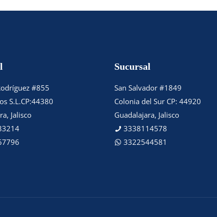
l
Sucursal
Rodríguez #855
San Salvador #1849
tos S.L.CP:44380
Colonia del Sur CP: 44920
a, Jalisco
Guadalajara, Jalisco
83214
3338114578
67796
3322544581