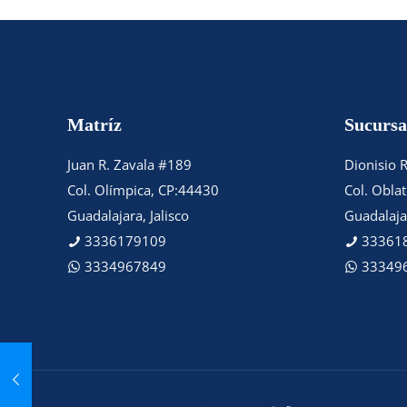
Matríz
Sucursa
Juan R. Zavala #189
Dionisio 
Col. Olímpica, CP:44430
Col. Obla
Guadalajara, Jalisco
Guadalajar
3336179109
33361
3334967849
33349