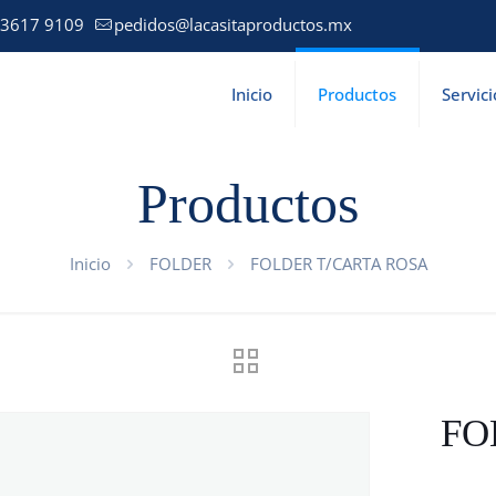
 3617 9109
pedidos@lacasitaproductos.mx
Inicio
Productos
Servici
Productos
Inicio
FOLDER
FOLDER T/CARTA ROSA
FO