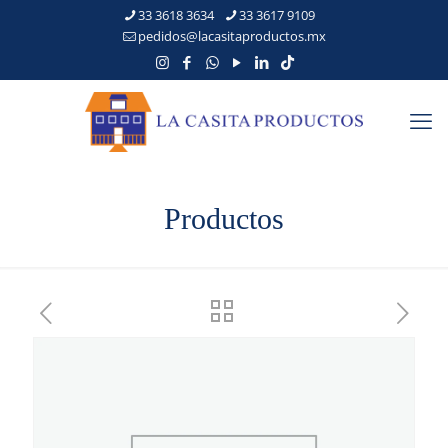
33 3618 3634
33 3617 9109
pedidos@lacasitaproductos.mx
Productos