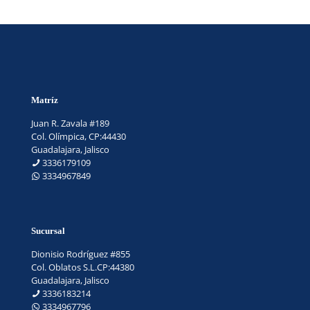
Matríz
Juan R. Zavala #189
Col. Olímpica, CP:44430
Guadalajara, Jalisco
3336179109
3334967849
Sucursal
Dionisio Rodríguez #855
Col. Oblatos S.L.CP:44380
Guadalajara, Jalisco
3336183214
3334967796