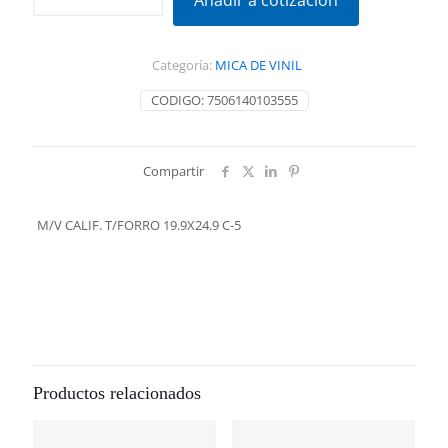
Añadir a cotización
T/FORRO
19.9X24.9
C-
Categoría:
MICA DE VINIL
5
cantidad
CODIGO:
7506140103555
Compartir
M/V CALIF. T/FORRO 19.9X24.9 C-5
Productos relacionados