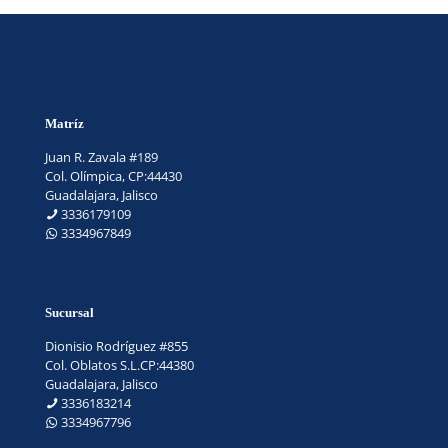
Matríz
Juan R. Zavala #189
Col. Olímpica, CP:44430
Guadalajara, Jalisco
3336179109
3334967849
Sucursal
Dionisio Rodríguez #855
Col. Oblatos S.L.CP:44380
Guadalajara, Jalisco
3336183214
3334967796