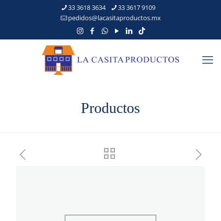
33 3618 3634
33 3617 9109
pedidos@lacasitaproductos.mx
Productos