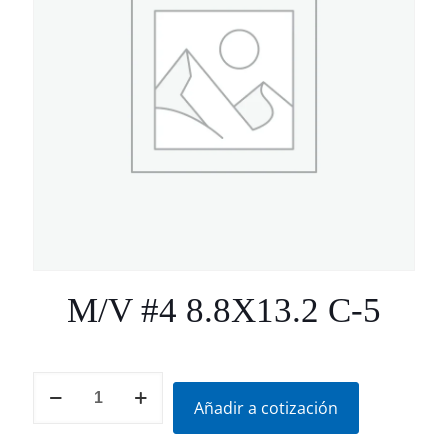
M/V #4 8.8X13.2 C-5
M/V
#4
Añadir a cotización
8.8X13.2
C-