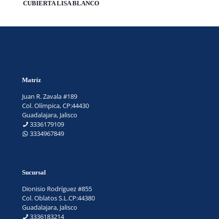
CUBIERTA LISA BLANCO
Matríz
Juan R. Zavala #189
Col. Olímpica, CP:44430
Guadalajara, Jalisco
3336179109
3334967849
Sucursal
Dionisio Rodríguez #855
Col. Oblatos S.L.CP:44380
Guadalajara, Jalisco
3336183214