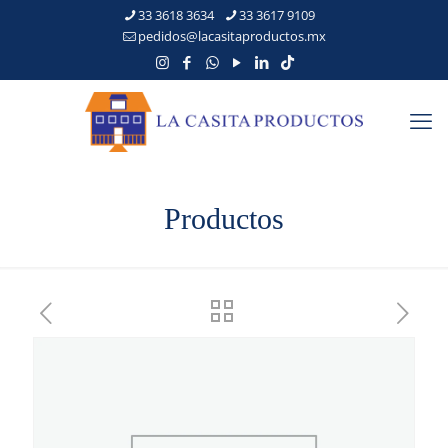
33 3618 3634
33 3617 9109
pedidos@lacasitaproductos.mx
Productos