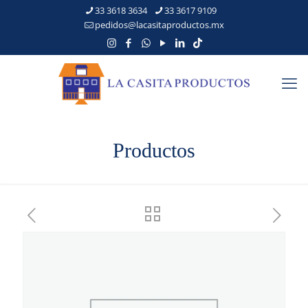
33 3618 3634
33 3617 9109
pedidos@lacasitaproductos.mx
Productos