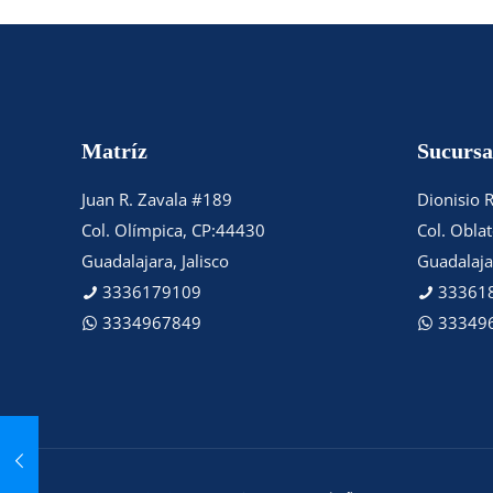
Matríz
Sucursa
Juan R. Zavala #189
Dionisio 
Col. Olímpica, CP:44430
Col. Obla
Guadalajara, Jalisco
Guadalajar
3336179109
33361
3334967849
33349