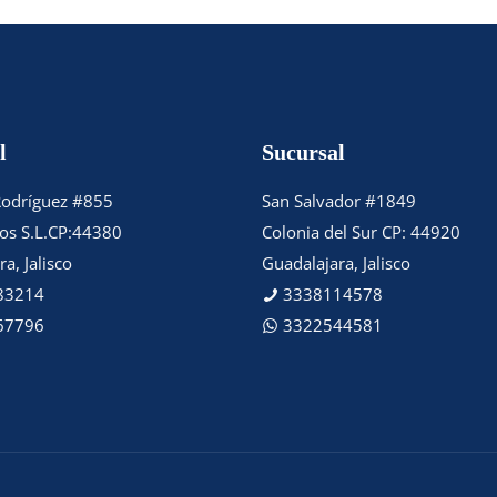
l
Sucursal
Rodríguez #855
San Salvador #1849
tos S.L.CP:44380
Colonia del Sur CP: 44920
a, Jalisco
Guadalajara, Jalisco
83214
3338114578
67796
3322544581