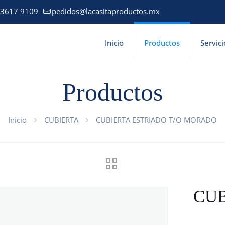
 3617 9109
pedidos@lacasitaproductos.mx
Inicio
Productos
Servici
Productos
Inicio
CUBIERTA
CUBIERTA ESTRIADO T/O MORADO
CUB