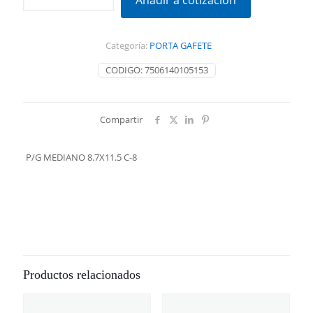
Añadir a cotización
8.7X11.5
C-
8
Categoría:
PORTA GAFETE
cantidad
CODIGO:
7506140105153
Compartir
P/G MEDIANO 8.7X11.5 C-8
Productos relacionados