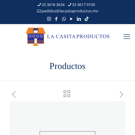
33 3618 3634
33 3617 9109
pedidos@lacasitaproductos.mx
Productos