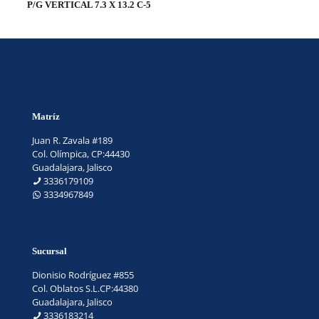
P/G VERTICAL 7.3 X 13.2 C-5
Matríz
Juan R. Zavala #189
Col. Olímpica, CP:44430
Guadalajara, Jalisco
3336179109
3334967849
Sucursal
Dionisio Rodríguez #855
Col. Oblatos S.L.CP:44380
Guadalajara, Jalisco
3336183214