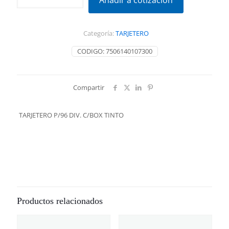
Añadir a cotización
DIV.
C/BOX
TINTO
Categoría:
TARJETERO
cantidad
CODIGO:
7506140107300
Compartir
TARJETERO P/96 DIV. C/BOX TINTO
Productos relacionados