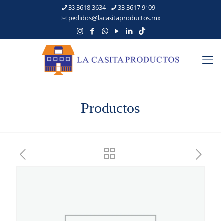
33 3618 3634
33 3617 9109
pedidos@lacasitaproductos.mx
Productos