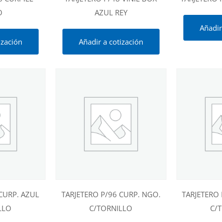
O
AZUL REY
Añadir
ización
Añadir a cotización
CURP. AZUL
TARJETERO P/96 CURP. NGO.
TARJETERO 
LLO
C/TORNILLO
C/