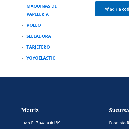
MÁQUINAS DE
Añadir a cot
PAPELERÍA
ROLLO
SELLADORA
TARJETERO
YOYOELASTIC
Matríz
Sucursa
Juan R. Zavala #189
Dionisio 