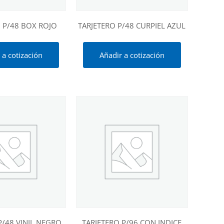
 P/48 BOX ROJO
TARJETERO P/48 CURPIEL AZUL
 a cotización
Añadir a cotización
P/48 VINIL NEGRO
TARJETERO P/96 CON INDICE