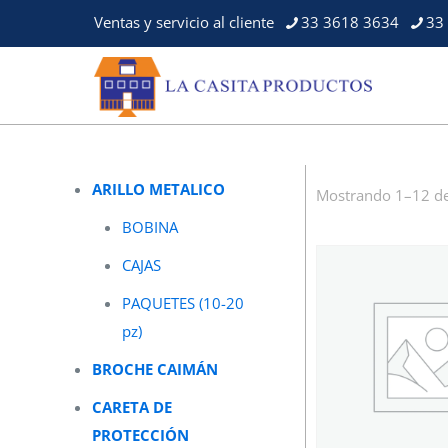
Ventas y servicio al cliente
33 3618 3634
33
ARILLO METALICO
Mostrando 1–12 de
BOBINA
CAJAS
PAQUETES (10-20
pz)
BROCHE CAIMÁN
CARETA DE
PROTECCIÓN