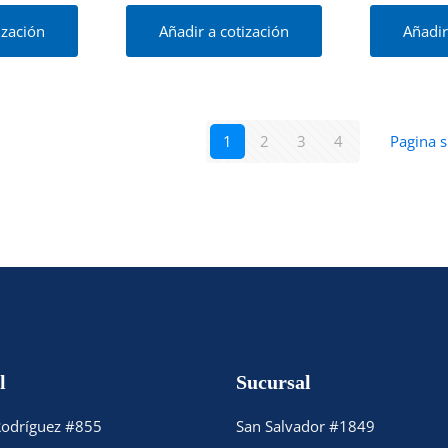
ización
Añadir a cotización
Añadir
1
2
3
4
Pagina s
l
Sucursal
Rodríguez #855
San Salvador #1849