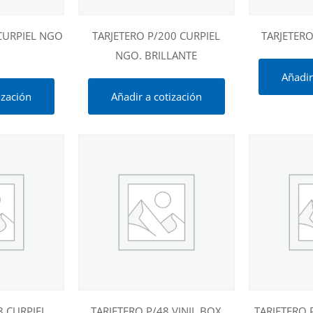
 CURPIEL NGO
TARJETERO P/200 CURPIEL
TARJETERO
NGO. BRILLANTE
Añadir
ización
Añadir a cotización
8 CURPIEL
TARJETERO P/48 VINIL BOX
TARJETERO 