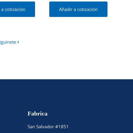
 a cotización
Añadir a cotización
iguinete
Fabrica
San Salvador #1851