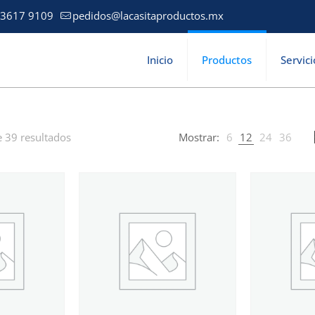
 3617 9109
pedidos@lacasitaproductos.mx
Inicio
Productos
Servici
 39 resultados
Mostrar:
6
12
24
36