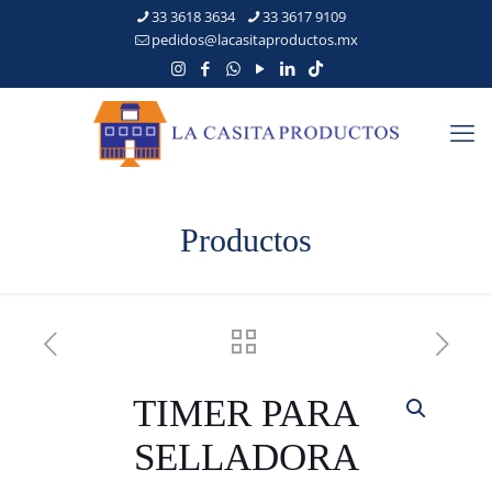
33 3618 3634
33 3617 9109
pedidos@lacasitaproductos.mx
Productos
TIMER PARA
SELLADORA