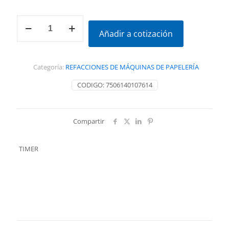
TIMER
PARA
Añadir a cotización
SELLADORA
cantidad
Categoría:
REFACCIONES DE MÁQUINAS DE PAPELERÍA
CODIGO:
7506140107614
Compartir
TIMER