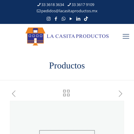
33 3618 3634
33 3617 9109
pedidos@lacasitaproductos.mx
Productos