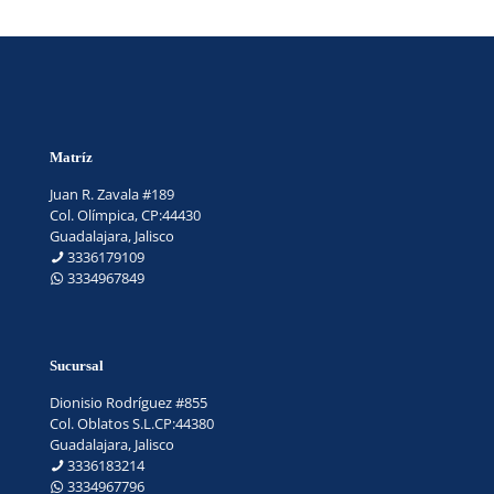
Matríz
Juan R. Zavala #189
Col. Olímpica, CP:44430
Guadalajara, Jalisco
3336179109
3334967849
Sucursal
Dionisio Rodríguez #855
Col. Oblatos S.L.CP:44380
Guadalajara, Jalisco
3336183214
3334967796