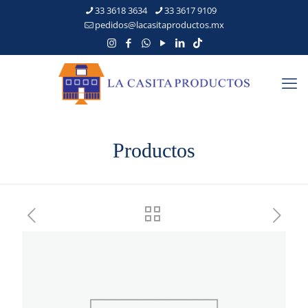
33 3618 3634
33 3617 9109
pedidos@lacasitaproductos.mx
Productos