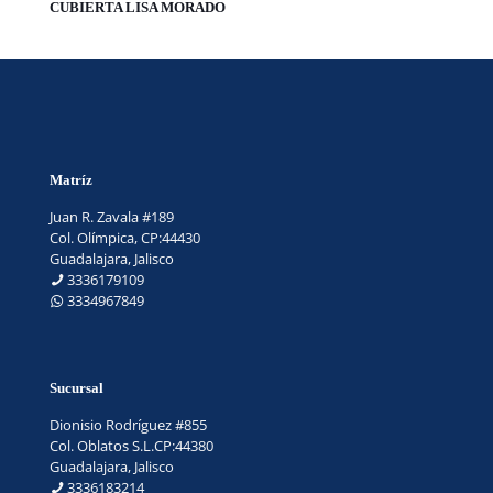
CUBIERTA LISA MORADO
Matríz
Juan R. Zavala #189
Col. Olímpica, CP:44430
Guadalajara, Jalisco
3336179109
3334967849
Sucursal
Dionisio Rodríguez #855
Col. Oblatos S.L.CP:44380
Guadalajara, Jalisco
3336183214