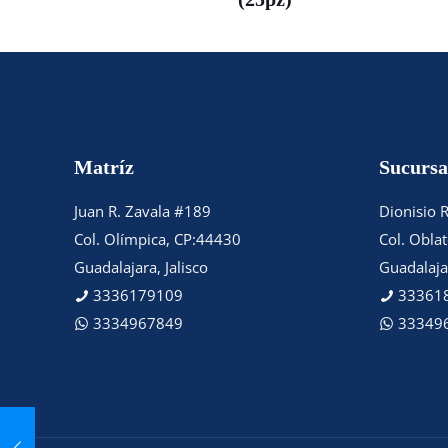
Matríz
Sucursa
Juan R. Zavala #189
Dionisio 
Col. Olímpica, CP:44430
Col. Obla
Guadalajara, Jalisco
Guadalajar
3336179109
33361
3334967849
33349