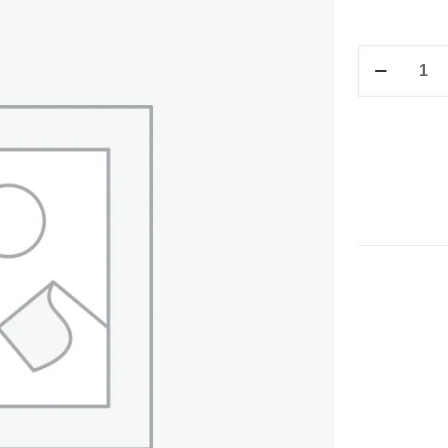
M/V
T/ESQUELA
S/DIV.
14.5X23CM
cantidad