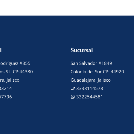
l
Sucursal
Rodríguez #855
San Salvador #1849
tos S.L.CP:44380
Colonia del Sur CP: 44920
a, Jalisco
Guadalajara, Jalisco
83214
3338114578
67796
3322544581