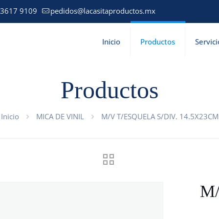
 3617 9109
pedidos@lacasitaproductos.mx
Inicio
Productos
Servici
Productos
Inicio
MICA DE VINIL
M/V T/ESQUELA S/DIV. 14.5X23CM
M/