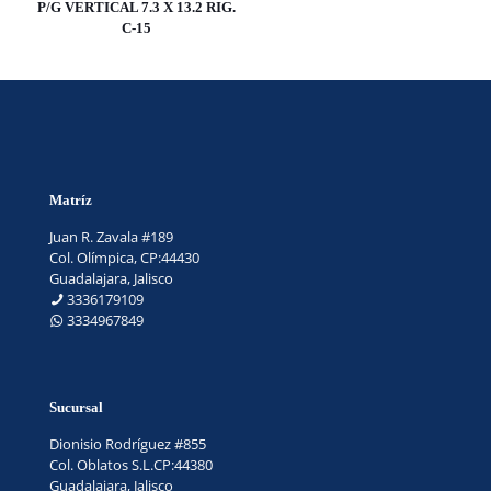
P/G VERTICAL 7.3 X 13.2 RIG.
C-15
Matríz
Juan R. Zavala #189
Col. Olímpica, CP:44430
Guadalajara, Jalisco
3336179109
3334967849
Sucursal
Dionisio Rodríguez #855
Col. Oblatos S.L.CP:44380
Guadalajara, Jalisco