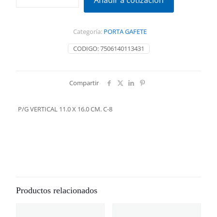
Añadir a cotización
11.0
X
16.0
Categoría:
PORTA GAFETE
CM.
C-
CODIGO:
7506140113431
8
cantidad
Compartir
P/G VERTICAL 11.0 X 16.0 CM. C-8
Productos relacionados