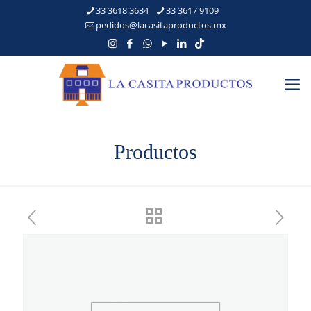
33 3618 3634
33 3617 9109
pedidos@lacasitaproductos.mx
Productos