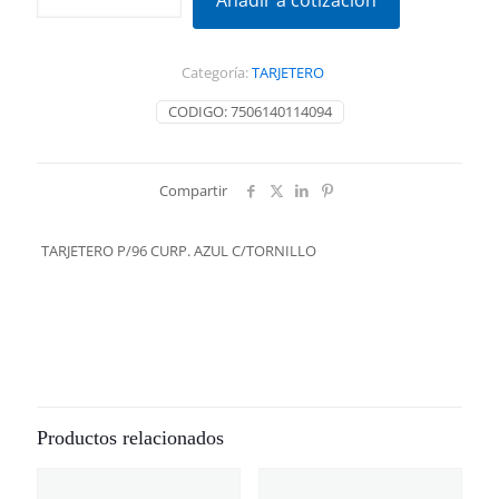
Añadir a cotización
CURP.
AZUL
C/TORNILLO
Categoría:
TARJETERO
cantidad
CODIGO:
7506140114094
Compartir
TARJETERO P/96 CURP. AZUL C/TORNILLO
Productos relacionados