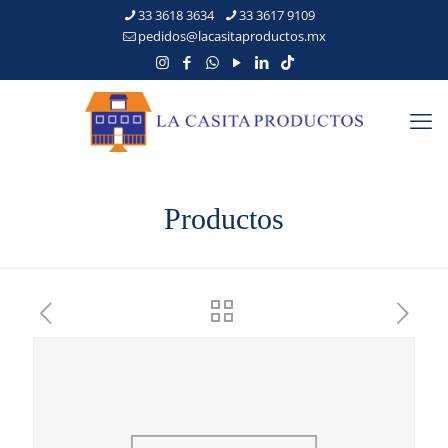
33 3618 3634
33 3617 9109
pedidos@lacasitaproductos.mx
Productos