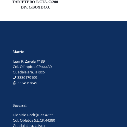
TARJETERO T/CTA. C/200
DIV. C/BOX BCO.
Matríz
Juan R. Zavala #189
Col. Olímpica, CP:44430
Guadalajara, Jalisco
3336179109
3334967849
Sucursal
Dionisio Rodríguez #855
Col. Oblatos S.L.CP:44380
Guadalajara, Jalisco