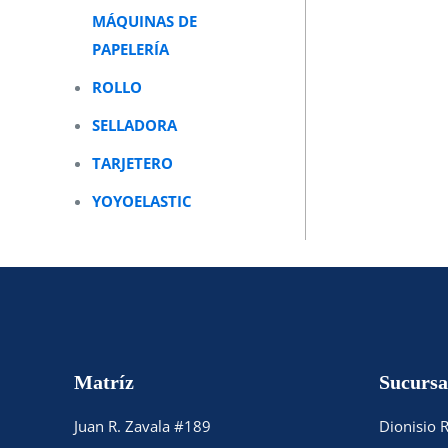
MÁQUINAS DE
PAPELERÍA
ROLLO
SELLADORA
TARJETERO
YOYOELASTIC
Matríz
Sucursa
Juan R. Zavala #189
Dionisio 