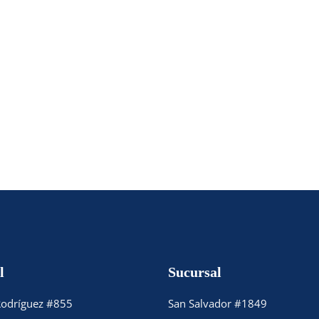
l
Sucursal
Rodríguez #855
San Salvador #1849