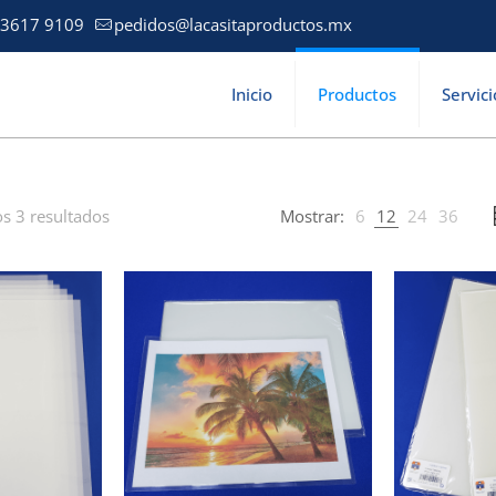
 3617 9109
pedidos@lacasitaproductos.mx
Inicio
Productos
Servici
s 3 resultados
Mostrar:
6
12
24
36