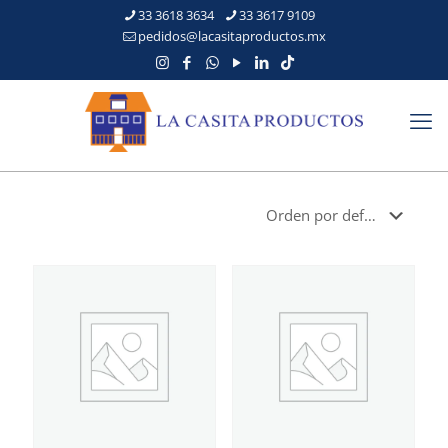
33 3618 3634
33 3617 9109
pedidos@lacasitaproductos.mx