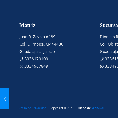
Matríz
Sucursa
Juan R. Zavala #189
Dionisio 
Col. Olímpica, CP:44430
Col. Obla
Guadalajara, Jalisco
Guadalajar
3336179109
33361
3334967849
33349
Aviso de Privacidad
| Copyright © 2026 |
Diseño de
Web-Gdl