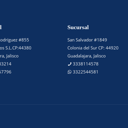
l
Sucursal
Rodríguez #855
San Salvador #1849
tos S.L.CP:44380
Colonia del Sur CP: 44920
a, Jalisco
Guadalajara, Jalisco
83214
3338114578
67796
3322544581