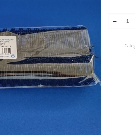
PAQUETE
DE
ARILLO
METÁLICO
Cate
1":
10pz
cantidad