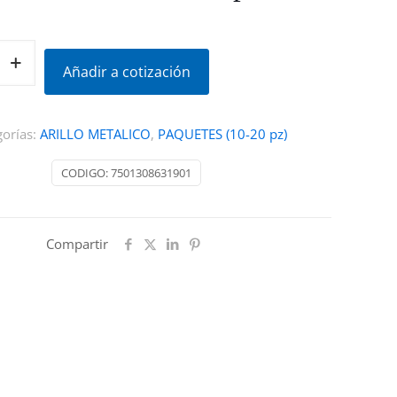
Añadir a cotización
gorías:
ARILLO METALICO
,
PAQUETES (10-20 pz)
CODIGO:
7501308631901
Compartir