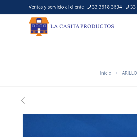
Ventas y servicio al cliente
33 3618 3634
33
Inicio
ARILL