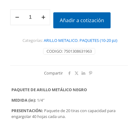
PAQUETE
DE
Añadir a cotización
ARILLO
METÁLICO
1/4":
Categorías:
ARILLO METALICO
,
PAQUETES (10-20 pz)
20pz
cantidad
CODIGO:
7501308631963
Compartir
PAQUETE DE ARILLO METÁLICO NEGRO
MEDIDA (in):
1/4″
PRESENTACIÓN:
Paquete de 20 tiras con capacidad para
engargolar 40 hojas cada una.