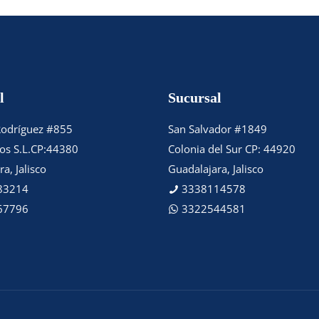
l
Sucursal
Rodríguez #855
San Salvador #1849
tos S.L.CP:44380
Colonia del Sur CP: 44920
a, Jalisco
Guadalajara, Jalisco
83214
3338114578
67796
3322544581