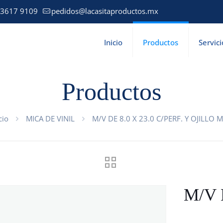
 3617 9109
pedidos@lacasitaproductos.mx
Inicio
Productos
Servici
Productos
cio
MICA DE VINIL
M/V DE 8.0 X 23.0 C/PERF. Y OJILLO M
M/V 