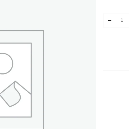
M/V
DE
8.0
X
23.0
C/PERF.
Y
OJILLO
MET.
cantidad