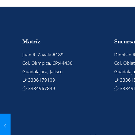
Matríz
Sucursa
Juan R. Zavala #189
Dionisio 
Col. Olímpica, CP:44430
Col. Obla
Guadalajara, Jalisco
Guadalajar
3336179109
33361
3334967849
33349