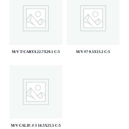
M/V T/CARTA 22.7X29.1 C-5
M/V #7 9.5X15.2 C-5
M/V CALIF. # 3 16.5X25.5 C-5