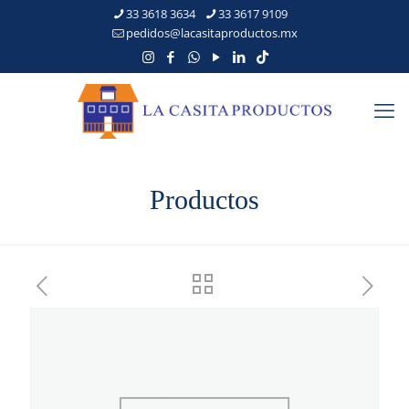
33 3618 3634
33 3617 9109
pedidos@lacasitaproductos.mx
Productos