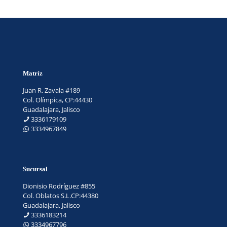
Matríz
Juan R. Zavala #189
Col. Olímpica, CP:44430
Guadalajara, Jalisco
3336179109
3334967849
Sucursal
Dionisio Rodríguez #855
Col. Oblatos S.L.CP:44380
Guadalajara, Jalisco
3336183214
3334967796