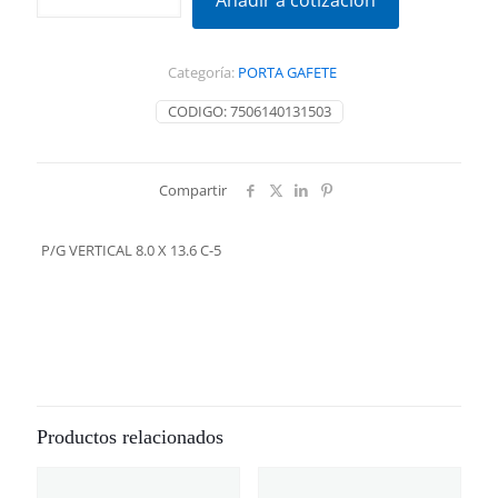
Añadir a cotización
8.0
X
13.6
Categoría:
PORTA GAFETE
C-
5
CODIGO:
7506140131503
cantidad
Compartir
P/G VERTICAL 8.0 X 13.6 C-5
Productos relacionados