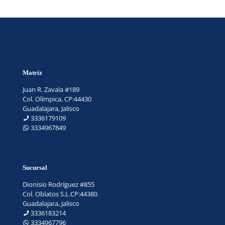
Matríz
Juan R. Zavala #189
Col. Olímpica, CP:44430
Guadalajara, Jalisco
3336179109
3334967849
Sucursal
Dionisio Rodríguez #855
Col. Oblatos S.L.CP:44380
Guadalajara, Jalisco
3336183214
3334967796