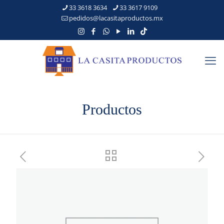
33 3618 3634
33 3617 9109
pedidos@lacasitaproductos.mx
Productos